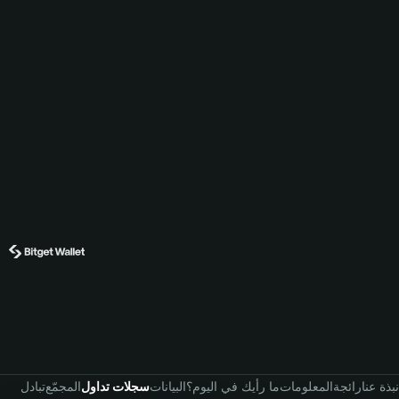
نبذة عنا
رائجة
المعلومات
ما رأيك في اليوم؟
البيانات
سجلات تداول
المجمّع
تبادل