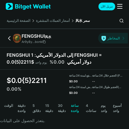
English
تنزيل الآن
日本語
Tiếng Việt
سعر
风水
أسعار العملات المشفرة
الصفحة الرئيسية
Русский
Español (Latinoamérica)
FENGSHUI
风水
Türkçe
المخاطر
Ar9y8y...bonk
Italiano
Français
FENGSHUI إلى الدولار الأمريكي:
1 FENGSHUI =
Deutsch
0.0{5}2211$ دولار أمريكي
0.00%
يوم واحد
简体中文
繁體中文
الحجم خلال 24 ساعة (FENGSHUI)
مرتفع لمدة 24 ساعة
Português (Portugal)
$
0.0{5}2211
$
0.00
--
Bahasa Indonesia
(USDT)
الحجم طوال 24 ساعة
منخفض لمدة 24 ساعة
0.00%
ภาษาไทย
$
0.00
--
हिन्दी
FENGSHUI Price Chart
أسبوع
يوم
4
ساعة
30
15
5
دقيقة
الوقت
বাংলা
واحد
واحد
ساعات
واحدة
دقيقة
دقيقة
دقائق
واحدة
Español
Português (Brasil)
يتعذر الحصول على البيانات.
Español (Argentina)