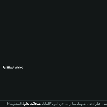
نبذة عنا
رائجة
المعلومات
ما رأيك في اليوم؟
البيانات
سجلات تداول
المجمّع
تبادل