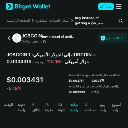
English
تنزيل الآن
日本語
Tiếng Việt
buy instead of
أسعار العملات المشفرة
الصفحة الرئيسية
سعر
getting a job
Русский
Español (Latinoamérica)
JOBCOIN
buy instead of getting a job
Türkçe
المخاطر
AyrQpt...pump
Italiano
Français
JOBCOIN إلى الدولار الأمريكي:
1 JOBCOIN =
Deutsch
0.003431$ دولار أمريكي
-5.18%
يوم واحد
简体中文
繁體中文
الحجم خلال 24 ساعة (JOBCOIN)
مرتفع لمدة 24 ساعة
Português (Portugal)
$
0.003431
$
0.003754
935.31万
Bahasa Indonesia
(USDT)
الحجم طوال 24 ساعة
منخفض لمدة 24 ساعة
-5.18%
ภาษาไทย
$
0.003339
3.2万
हिन्दी
JOBCOIN Price Chart
أسبوع
يوم
4
ساعة
30
15
5
دقيقة
الوقت
বাংলা
واحد
واحد
ساعات
واحدة
دقيقة
دقيقة
دقائق
واحدة
Español
Português (Brasil)
Español (Argentina)