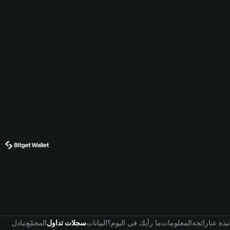
نبذة عنا
رائجة
المعلومات
ما رأيك في اليوم؟
البيانات
سجلات تداول
المجمّع
تبادل