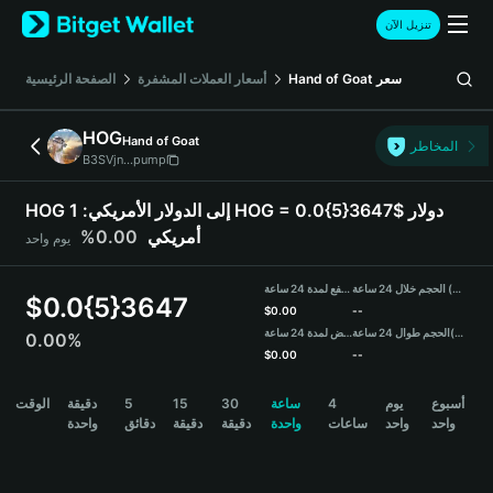
English
تنزيل الآن
日本語
Tiếng Việt
سعر
Hand of Goat
أسعار العملات المشفرة
الصفحة الرئيسية
Русский
Español (Latinoamérica)
HOG
Hand of Goat
Türkçe
المخاطر
B3SVjn...pump
Italiano
Français
HOG إلى الدولار الأمريكي:
1 HOG = 0.0{5}3647$ دولار
Deutsch
أمريكي
0.00%
يوم واحد
简体中文
繁體中文
الحجم خلال 24 ساعة (HOG)
مرتفع لمدة 24 ساعة
Português (Portugal)
$
0.0{5}3647
$
0.00
--
Bahasa Indonesia
(USDT)
الحجم طوال 24 ساعة
منخفض لمدة 24 ساعة
0.00%
ภาษาไทย
$
0.00
--
हिन्दी
HOG Price Chart
أسبوع
يوم
4
ساعة
30
15
5
دقيقة
الوقت
বাংলা
واحد
واحد
ساعات
واحدة
دقيقة
دقيقة
دقائق
واحدة
Español
Português (Brasil)
Español (Argentina)