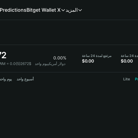
Predictions
Bitget Wallet X
المزيد
72
ساعة
مرتفع لمدة 24 ساعة
0.00%
$0.00
$0.00
1 WM = 0.0{5}2672$ دولار أمريكي
يوم واحد
يوم واحد
أسبوع واحد
Lite
P