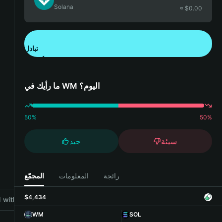
Solana
≈ $
0.00
تبادل
تنزيل تطبيق محفظة Bitget
ما رأيك في WM اليوم؟
50
%
50
%
سيئة
جيد
رائجة
المعلومات
المجمّع
$4,434
with Bitget Wallet
WM
SOL