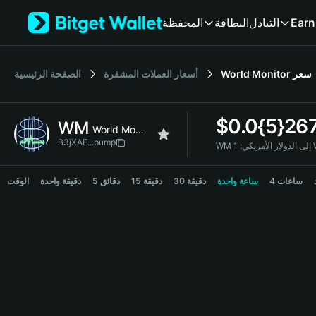
English
المحفظة
البطاقة
التبادل
Earn
日本語
Tiếng Việt
Русский
الصفحة الرئيسية
أسعار العملات المشفرة
World Monitor
سعر
Español (Latinoamérica)
Türkçe
Italiano
$
0.0{5}26
WM
Français
World Monitor
Deutsch
B3jXAE...pump
WM إلى الدولار الأمريكي:
简体中文
WM Price Chart
繁體中文
4 ساعات
ساعة واحدة
30 دقيقة
15 دقيقة
5 دقائق
دقيقة واحدة
الوقت
Português (Portugal)
Bahasa Indonesia
ภาษาไทย
हिन्दी
বাংলা
Español
Português (Brasil)
Español (Argentina)