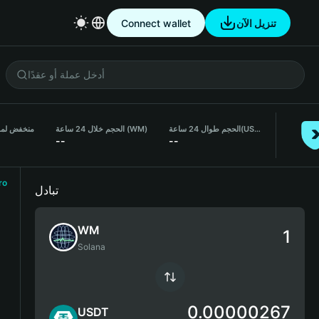
Connect wallet
تنزيل الآن
منخفض لمدة 24 
الحجم خلال 24 ساعة (WM)
الحجم طوال 24 ساعة
(USDT)
--
--
ro
تبادل
WM
Solana
0.00000267
USDT