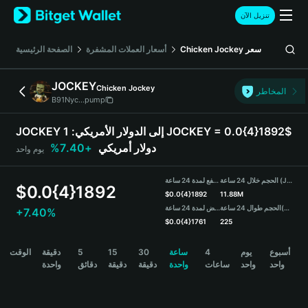
English
تنزيل الآن
日本語
Tiếng Việt
سعر
Chicken Jockey
أسعار العملات المشفرة
الصفحة الرئيسية
Русский
Español (Latinoamérica)
JOCKEY
Chicken Jockey
Türkçe
المخاطر
B91Nyc...pump
Italiano
Français
JOCKEY إلى الدولار الأمريكي:
1 JOCKEY = 0.0{4}1892$
Deutsch
دولار أمريكي
+7.40%
يوم واحد
简体中文
繁體中文
الحجم خلال 24 ساعة (JOCKEY)
مرتفع لمدة 24 ساعة
Português (Portugal)
$
0.0{4}1892
$
0.0{4}1892
11.88M
Bahasa Indonesia
(USDT)
الحجم طوال 24 ساعة
منخفض لمدة 24 ساعة
+7.40%
ภาษาไทย
$
0.0{4}1761
225
हिन्दी
JOCKEY Price Chart
أسبوع
يوم
4
ساعة
30
15
5
دقيقة
الوقت
বাংলা
واحد
واحد
ساعات
واحدة
دقيقة
دقيقة
دقائق
واحدة
Español
Português (Brasil)
Español (Argentina)