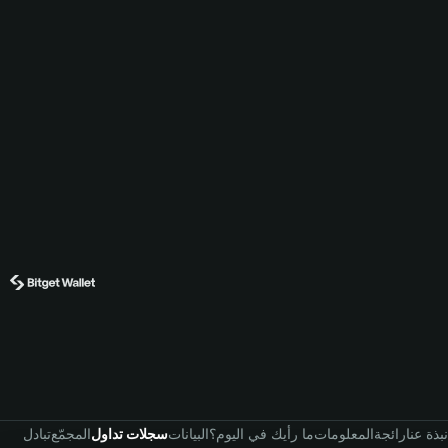
نبذة عنا
رائجة
المعلومات
ما رأيك في اليوم؟
البيانات
سجلات تداول
المجمّع
تبادل