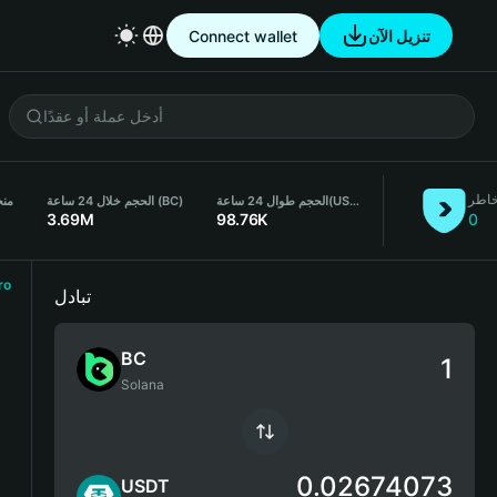
Connect wallet
تنزيل الآن
خاطر
منخف
الحجم خلال 24 ساعة (BC)
الحجم طوال 24 ساعة
(USDT)
3.69M
98.76K
0
ro
تبادل
BC
Solana
0.02674073
USDT