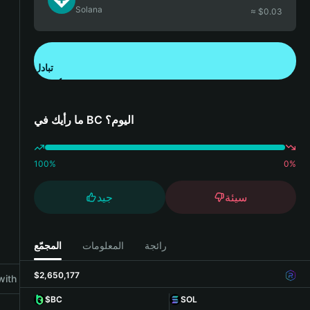
Solana
≈ $
0.03
تبادل
تنزيل تطبيق محفظة Bitget
ما رأيك في BC اليوم؟
100
%
0
%
سيئة
جيد
رائجة
المعلومات
المجمّع
$2,650,177
ith Bitget Wallet
$BC
SOL