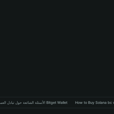
الأسئلة الشائعة حول تبادل العملات المشفرة باستخدام محفظة Bitget Wallet
How to Buy Solana bc w