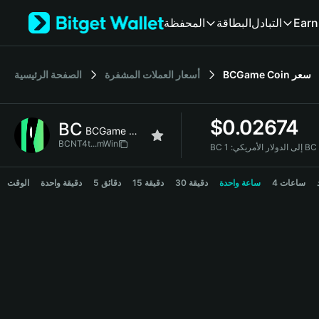
English
المحفظة
البطاقة
التبادل
Earn
日本語
Tiếng Việt
Русский
الصفحة الرئيسية
أسعار العملات المشفرة
BCGame Coin
سعر
Español (Latinoamérica)
Türkçe
Italiano
$
0.02674
BC
Français
BCGame Coin
Deutsch
BCNT4t...mWin
BC إلى الدولار الأمريكي:
简体中文
BC Price Chart
繁體中文
4 ساعات
ساعة واحدة
30 دقيقة
15 دقيقة
5 دقائق
دقيقة واحدة
الوقت
Português (Portugal)
Bahasa Indonesia
ภาษาไทย
हिन्दी
বাংলা
Español
Português (Brasil)
Español (Argentina)