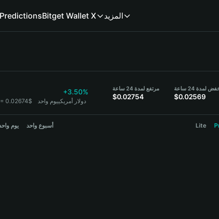
Predictions
Bitget Wallet X
المزيد
ض لمدة 24 ساعة
مرتفع لمدة 24 ساعة
+3.50%
$0.02754
$0.02569
1 BC = 0.02674$ دولار أمريكي
يوم واحد
يوم واحد
أسبوع واحد
Lite
P