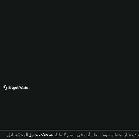
نبذة عنا
رائجة
المعلومات
ما رأيك في اليوم؟
البيانات
سجلات تداول
المجمّع
تبادل