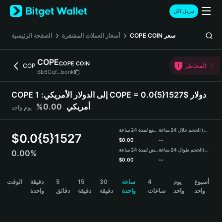
English
تنزيل الآن
日本語
Tiếng Việt
سعر
COPE COIN
أسعار العملات المشفرة
الصفحة الرئيسية
Русский
Español (Latinoamérica)
COPE
COPE COIN
Türkçe
المخاطر
COP
BE6Cqf...bonk
Italiano
Français
COPE إلى الدولار الأمريكي:
1 COPE = 0.0{5}1527$ دولار
Deutsch
أمريكي
0.00%
يوم واحد
简体中文
繁體中文
الحجم خلال 24 ساعة (COPE)
مرتفع لمدة 24 ساعة
Português (Portugal)
$
0.0{5}1527
$
0.00
--
Bahasa Indonesia
(USDT)
الحجم طوال 24 ساعة
منخفض لمدة 24 ساعة
0.00%
ภาษาไทย
$
0.00
--
हिन्दी
COPE Price Chart
أسبوع
يوم
4
ساعة
30
15
5
دقيقة
الوقت
বাংলা
واحد
واحد
ساعات
واحدة
دقيقة
دقيقة
دقائق
واحدة
Español
Português (Brasil)
Español (Argentina)