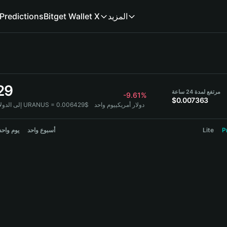
Predictions
Bitget Wallet X
المزيد
29
مرتفع لمدة 24 ساعة
-9.61%
$0.007363
1 URANUS = 0.006429$ دولار أمريكي
يوم واحد
إلى الدولار:
يوم واحد
أسبوع واحد
Lite
P