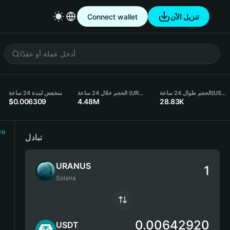
Connect wallet
تنزيل الآن
منخفض لمدة 24 ساعة
الحجم خلال 24 ساعة (URANUS)
الحجم طوال 24 ساعة
(USDT)
$0.006309
4.48M
28.83K
ro
تبادل
URANUS
Solana
0.00642920
USDT