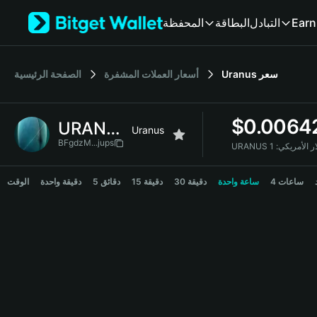
English
المحفظة
البطاقة
التبادل
Earn
日本語
Tiếng Việt
Русский
الصفحة الرئيسية
أسعار العملات المشفرة
Uranus
سعر
Español (Latinoamérica)
Türkçe
Italiano
$
0.0064
URANUS
Français
Uranus
Deutsch
BFgdzM...jups
URANUS  الأمريكي
简体中文
URANUS Price Chart
繁體中文
4 ساعات
ساعة واحدة
30 دقيقة
15 دقيقة
5 دقائق
دقيقة واحدة
الوقت
Português (Portugal)
Bahasa Indonesia
ภาษาไทย
हिन्दी
বাংলা
Español
Português (Brasil)
Español (Argentina)