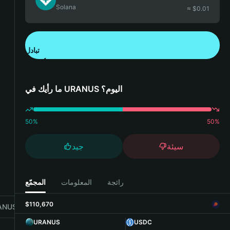
Solana
≈ $
0.01
تبادل
تنزيل تطبيق محفظة Bitget
ما رأيك في URANUS اليوم؟
50
%
50
%
سيئة
جيد
رائجة
المعلومات
المجمّع
$110,670
NUS with Bitget Wallet
URANUS
USDC