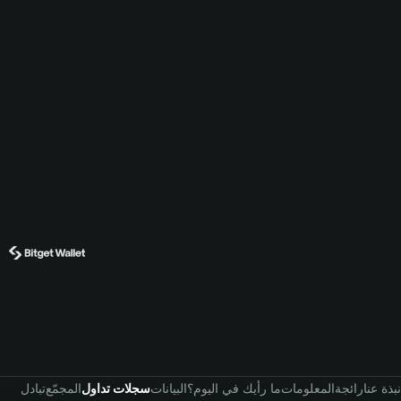
نبذة عنا
رائجة
المعلومات
ما رأيك في اليوم؟
البيانات
سجلات تداول
المجمّع
تبادل