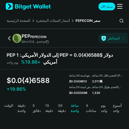
English
تنزيل الآن
日本語
Tiếng Việt
الصفحة الرئيسية
أسعار العملات المشفرة
PEPECOIN
سعر
Русский
Español (Latinoamérica)
PEP
PEPECOIN
Türkçe
المخاطر
BKmYE8...pump
Italiano
Français
PEP إلى الدولار الأمريكي:
1 PEP = 0.0{4}6588$ دولار
Deutsch
+19.86%
أمريكي
يوم واحد
简体中文
繁體中文
الحجم خلال 24 ساعة (PEP)
مرتفع لمدة 24 ساعة
Português (Portugal)
$
0.0{4}6588
$
0.0{4}6613
2,011萬
Bahasa Indonesia
منخفض لمدة 24 ساعة
الحجم طوال 24 ساعة
(USDT)
+19.86%
ภาษาไทย
$
0.0{4}5496
1,320
हिन्दी
PEP Price Chart
الوقت
دقيقة
5
15
30
ساعة
4
يوم
أسبوع
বাংলা
واحد
واحد
ساعات
واحدة
دقيقة
دقيقة
دقائق
واحدة
Español
Português (Brasil)
Español (Argentina)