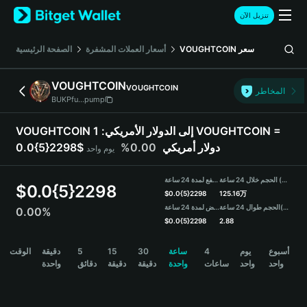
English
تنزيل الآن
日本語
Tiếng Việt
الصفحة الرئيسية
أسعار العملات المشفرة
VOUGHTCOIN
سعر
Русский
Español (Latinoamérica)
VOUGHTCOIN
VOUGHTCOIN
Türkçe
المخاطر
BUKPfu...pump
Italiano
Français
1 VOUGHTCOIN =
VOUGHTCOIN إلى الدولار الأمريكي:
Deutsch
0.00%
0.0{5}2298$ دولار أمريكي
يوم واحد
简体中文
繁體中文
الحجم خلال 24 ساعة (VOUGHTCOIN)
مرتفع لمدة 24 ساعة
Português (Portugal)
$
0.0{5}2298
$
0.0{5}2298
125.16万
Bahasa Indonesia
منخفض لمدة 24 ساعة
الحجم طوال 24 ساعة
(USDT)
0.00%
ภาษาไทย
$
0.0{5}2298
2.88
हिन्दी
VOUGHTCOIN Price Chart
الوقت
دقيقة
5
15
30
ساعة
4
يوم
أسبوع
বাংলা
واحد
واحد
ساعات
واحدة
دقيقة
دقيقة
دقائق
واحدة
Español
Português (Brasil)
Español (Argentina)