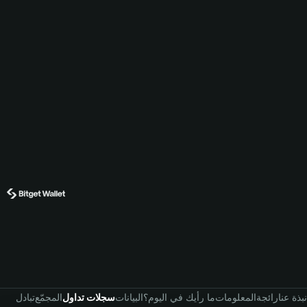
نبذة عنا
رائجة
المعلومات
ما رأيك في اليوم؟
البيانات
سجلات تداول
المجمّع
تبادل