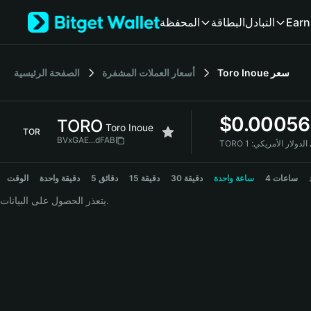
English
Earn
التبادل
البطاقة
المحفظة
日本語
Tiếng Việt
Русский
سعر
Toro Inoue
أسعار العملات المشفرة
الصفحة الرئيسية
Español (Latinoamérica)
Türkçe
Italiano
$
0.00056
TORO
Français
Toro Inoue
TOR
Deutsch
BVxGAE...dFAB
 إلى الدولار الأمريكي:
简体中文
TORO Price Chart
繁體中文
4 ساعات
ساعة واحدة
30 دقيقة
15 دقيقة
5 دقائق
دقيقة واحدة
الوقت
Português (Portugal)
يتعذر الحصول على البيانات.
Bahasa Indonesia
ภาษาไทย
हिन्दी
বাংলা
Español
Português (Brasil)
Español (Argentina)