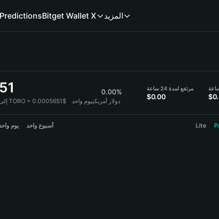
المزيد
Bitget Wallet X
Predictions
51
مرتفع لمدة 24 ساعة
0.00%
$0.00
$0
1 TORO = 0.0005651$ دولار أمريكي
يوم واحد
TORO
P
Lite
أسبوع واحد
يوم واحد