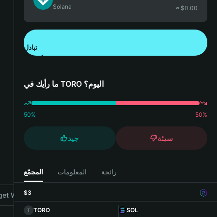
Solana
≈ $
0.00
تبادل
تنزيل تطبيق محفظة Bitget
ما رأيك في TORO اليوم؟
50
%
50
%
سيئة
جيد
رائجة
المعلومات
المجمّع
$3
et Wallet
TORO
SOL
T