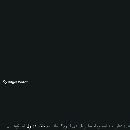
نبذة عنا
رائجة
المعلومات
ما رأيك في اليوم؟
البيانات
سجلات تداول
المجمّع
تبادل