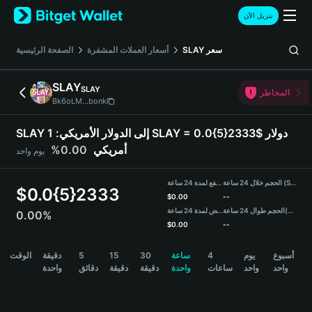
English
تنزيل الآن
日本語
Tiếng Việt
سعر
SLAY
أسعار العملات المشفرة
الصفحة الرئيسية
Русский
Español (Latinoamérica)
SLAY
SLAY
Türkçe
المخاطر
Bk6oLM...bonk
Italiano
Français
SLAY إلى الدولار الأمريكي:
1 SLAY = 0.0{5}2333$ دولار
Deutsch
أمريكي
0.00%
يوم واحد
简体中文
繁體中文
الحجم خلال 24 ساعة (SLAY)
مرتفع لمدة 24 ساعة
Português (Portugal)
$
0.0{5}2333
$
0.00
--
Bahasa Indonesia
(USDT)
الحجم طوال 24 ساعة
منخفض لمدة 24 ساعة
0.00%
ภาษาไทย
$
0.00
--
हिन्दी
SLAY Price Chart
أسبوع
يوم
4
ساعة
30
15
5
دقيقة
الوقت
বাংলা
واحد
واحد
ساعات
واحدة
دقيقة
دقيقة
دقائق
واحدة
Español
Português (Brasil)
Español (Argentina)