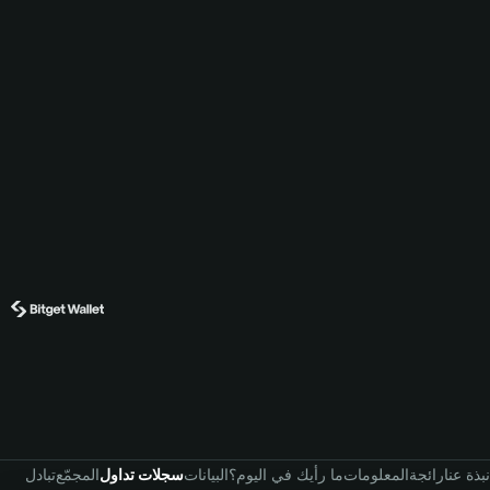
نبذة عنا
رائجة
المعلومات
ما رأيك في اليوم؟
البيانات
سجلات تداول
المجمّع
تبادل