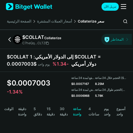
English
تنزيل الآن
日本語
Tiếng Việt
الصفحة الرئيسية
أسعار العملات المشفرة
Collaterize
سعر
Русский
Español (Latinoamérica)
$COLLAT
Collaterize
Türkçe
المخاطر
C7heQq...CLTZ
Italiano
Français
1 $COLLAT =
$COLLAT إلى الدولار الأمريكي:
Deutsch
-1.34%
0.0007003$ دولار أمريكي
يوم واحد
简体中文
繁體中文
الحجم خلال 24 ساعة ($COLLAT)
مرتفع لمدة 24 ساعة
Português (Portugal)
$
0.0007003
$
0.0007167
8.25M
Bahasa Indonesia
منخفض لمدة 24 ساعة
الحجم طوال 24 ساعة
(USDT)
-1.34%
ภาษาไทย
$
0.0006968
5.78K
हिन्दी
$COLLAT Price Chart
الوقت
دقيقة
5
15
30
ساعة
4
يوم
أسبوع
বাংলা
واحد
واحد
ساعات
واحدة
دقيقة
دقيقة
دقائق
واحدة
Español
Português (Brasil)
Español (Argentina)