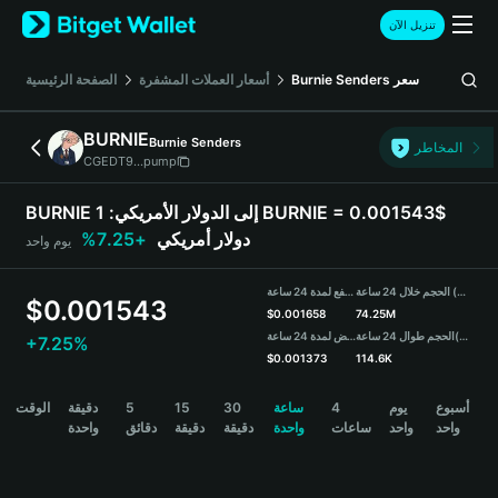
English
تنزيل الآن
日本語
Tiếng Việt
سعر
Burnie Senders
أسعار العملات المشفرة
الصفحة الرئيسية
Русский
Español (Latinoamérica)
BURNIE
Burnie Senders
Türkçe
المخاطر
CGEDT9...pump
Italiano
Français
BURNIE إلى الدولار الأمريكي:
1 BURNIE = 0.001543$
Deutsch
دولار أمريكي
+7.25%
يوم واحد
简体中文
繁體中文
الحجم خلال 24 ساعة (BURNIE)
مرتفع لمدة 24 ساعة
Português (Portugal)
$
0.001543
$
0.001658
74.25M
Bahasa Indonesia
(USDT)
الحجم طوال 24 ساعة
منخفض لمدة 24 ساعة
+7.25%
ภาษาไทย
$
0.001373
114.6K
हिन्दी
BURNIE Price Chart
أسبوع
يوم
4
ساعة
30
15
5
دقيقة
الوقت
বাংলা
واحد
واحد
ساعات
واحدة
دقيقة
دقيقة
دقائق
واحدة
Español
Português (Brasil)
Español (Argentina)