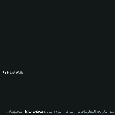
نبذة عنا
رائجة
المعلومات
ما رأيك في اليوم؟
البيانات
سجلات تداول
المجمّع
تبادل