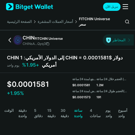
English
تنزيل الآن
日本語
Tiếng Việt
FITCHIN Universe
أسعار العملات المشفرة
الصفحة الرئيسية
سعر
Русский
Español (Latinoamérica)
CHIN
FITCHIN Universe
Türkçe
المخاطر
CHiNsA...Qyq3
Italiano
Français
CHIN إلى الدولار الأمريكي:
1 CHIN = 0.0001581$ دولار
Deutsch
أمريكي
+1.95%
يوم واحد
简体中文
繁體中文
الحجم خلال 24 ساعة (CHIN)
مرتفع لمدة 24 ساعة
Português (Portugal)
$
0.0001581
$
0.0001581
1.2M
Bahasa Indonesia
(USDT)
الحجم طوال 24 ساعة
منخفض لمدة 24 ساعة
+1.95%
ภาษาไทย
$
0.0001573
191
हिन्दी
CHIN Price Chart
أسبوع
يوم
4
ساعة
30
15
5
دقيقة
الوقت
বাংলা
واحد
واحد
ساعات
واحدة
دقيقة
دقيقة
دقائق
واحدة
Español
Português (Brasil)
Español (Argentina)