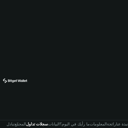
نبذة عنا
رائجة
المعلومات
ما رأيك في اليوم؟
البيانات
سجلات تداول
المجمّع
تبادل