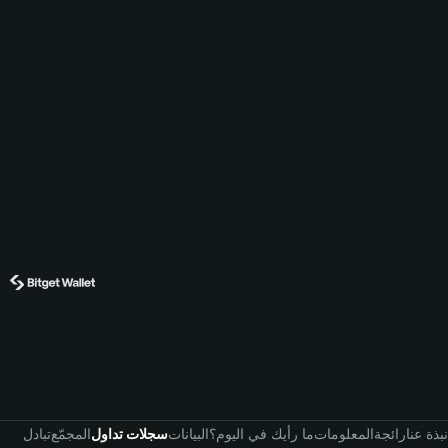
نبذة عنا
رائجة
المعلومات
ما رأيك في اليوم؟
البيانات
سجلات تداول
المجمّع
تبادل