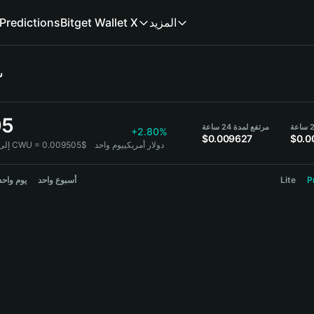
المزيد
Bitget Wallet X
Predictions
س
05
مرتفع لمدة 24 ساعة
+2.80%
$0.009627
$0.0
1 CWU = 0.009505$ دولار أمريكي
يوم واحد
CWU 
P
Lite
أسبوع واحد
يوم واحد