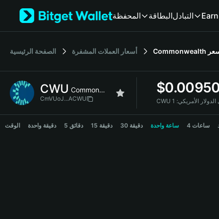
English
Earn
التبادل
البطاقة
المحفظة
日本語
Tiếng Việt
Русский
عر
Commonwealth
أسعار العملات المشفرة
الصفحة الرئيسية
Español (Latinoamérica)
Türkçe
Italiano
$
0.0095
CWU
Français
Commonwealth
Deutsch
CmVUoJ...ACWU
إلى الدولار الأمريكي:
简体中文
CWU Price Chart
繁體中文
4 ساعات
ساعة واحدة
30 دقيقة
15 دقيقة
5 دقائق
دقيقة واحدة
الوقت
Português (Portugal)
Bahasa Indonesia
ภาษาไทย
हिन्दी
বাংলা
Español
Português (Brasil)
Español (Argentina)