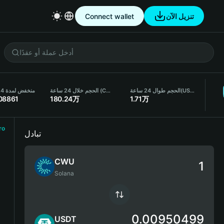
تنزيل الآن
Connect wallet
(USDT)
الحجم طوال 24 ساعة
الحجم خلال 24 ساعة (CWU)
منخفض لمدة 24 ساعة
08861
180.24万
1.71万
ro
تبادل
CWU
Solana
0.00950499
USDT