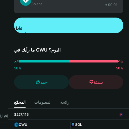
Solana
≈ $
0.01
تبادل
تنزيل تطبيق محفظة Bitget
ما رأيك في CWU اليوم؟
50
%
50
%
سيئة
جيد
رائجة
المعلومات
المجمّع
$227,115
 with Bitget Wallet
CWU
SOL