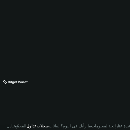
نبذة عنا
رائجة
المعلومات
ما رأيك في اليوم؟
البيانات
سجلات تداول
المجمّع
تبادل