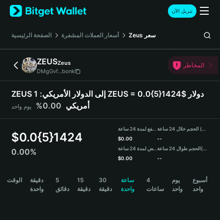
English
تنزيل الآن
日本語
Tiếng Việt
سعر
Zeus
أسعار العملات المشفرة
الصفحة الرئيسية
Русский
Español (Latinoamérica)
ZEUS
Zeus
Türkçe
المخاطر
DMgGvf...bonk
Italiano
Français
ZEUS إلى الدولار الأمريكي:
1 ZEUS = 0.0{5}1424$ دولار
Deutsch
أمريكي
0.00%
يوم واحد
简体中文
繁體中文
الحجم خلال 24 ساعة (ZEUS)
مرتفع لمدة 24 ساعة
Português (Portugal)
$
0.0{5}1424
$
0.00
--
Bahasa Indonesia
(USDT)
الحجم طوال 24 ساعة
منخفض لمدة 24 ساعة
0.00%
ภาษาไทย
$
0.00
--
हिन्दी
ZEUS Price Chart
أسبوع
يوم
4
ساعة
30
15
5
دقيقة
الوقت
বাংলা
واحد
واحد
ساعات
واحدة
دقيقة
دقيقة
دقائق
واحدة
Español
Português (Brasil)
Español (Argentina)