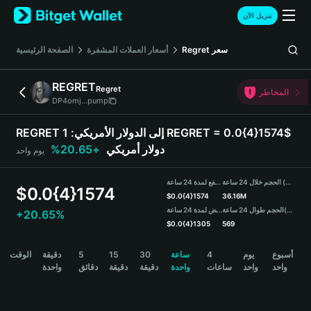
English
تنزيل الآن
日本語
Tiếng Việt
الصفحة الرئيسية
أسعار العملات المشفرة
Regret
سعر
Русский
Español (Latinoamérica)
REGRET
Regret
Türkçe
المخاطر
DP4omj...pump
Italiano
Français
1 REGRET = 0.0{4}1574$
REGRET إلى الدولار الأمريكي:
Deutsch
+20.65%
دولار أمريكي
يوم واحد
简体中文
繁體中文
الحجم خلال 24 ساعة (REGRET)
مرتفع لمدة 24 ساعة
Português (Portugal)
$
0.0{4}1574
$
0.0{4}1574
36.16M
Bahasa Indonesia
منخفض لمدة 24 ساعة
الحجم طوال 24 ساعة
(USDT)
+20.65%
ภาษาไทย
$
0.0{4}1305
569
हिन्दी
REGRET Price Chart
الوقت
دقيقة
5
15
30
ساعة
4
يوم
أسبوع
বাংলা
واحد
واحد
ساعات
واحدة
دقيقة
دقيقة
دقائق
واحدة
Español
Português (Brasil)
Español (Argentina)