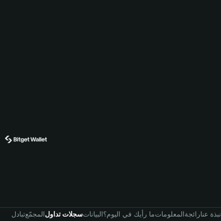
نبذة عنا
رائجة
المعلومات
ما رأيك في اليوم؟
البيانات
سجلات تداول
المجمّع
تبادل