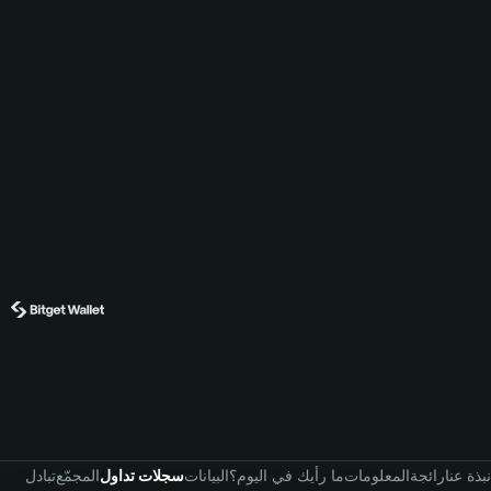
نبذة عنا
رائجة
المعلومات
ما رأيك في اليوم؟
البيانات
سجلات تداول
المجمّع
تبادل