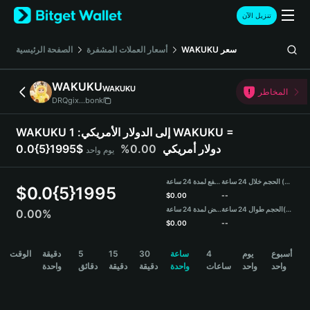
English
تنزيل الآن
日本語
Tiếng Việt
سعر
WAKUKU
أسعار العملات المشفرة
الصفحة الرئيسية
Русский
Español (Latinoamérica)
WAKUKU
WAKUKU
Türkçe
المخاطر
DRQgix...bonk
Italiano
Français
WAKUKU إلى الدولار الأمريكي:
1 WAKUKU =
Deutsch
0.0{5}1995$ دولار أمريكي
0.00%
يوم واحد
简体中文
繁體中文
الحجم خلال 24 ساعة (WAKUKU)
مرتفع لمدة 24 ساعة
Português (Portugal)
$
0.0{5}1995
$
0.00
--
Bahasa Indonesia
(USDT)
الحجم طوال 24 ساعة
منخفض لمدة 24 ساعة
0.00%
ภาษาไทย
$
0.00
--
हिन्दी
WAKUKU Price Chart
أسبوع
يوم
4
ساعة
30
15
5
دقيقة
الوقت
বাংলা
واحد
واحد
ساعات
واحدة
دقيقة
دقيقة
دقائق
واحدة
Español
Português (Brasil)
Español (Argentina)