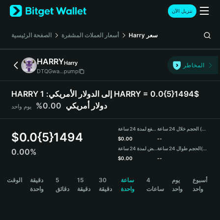
English
تنزيل الآن
日本語
Tiếng Việt
الصفحة الرئيسية
أسعار العملات المشفرة
Harry
سعر
Русский
Español (Latinoamérica)
HARRY
Harry
Türkçe
المخاطر
DTQGwa...pump
Italiano
Français
1 HARRY = 0.0{5}1494$
HARRY إلى الدولار الأمريكي:
Deutsch
0.00%
دولار أمريكي
يوم واحد
简体中文
繁體中文
الحجم خلال 24 ساعة (HARRY)
مرتفع لمدة 24 ساعة
Português (Portugal)
$
0.0{5}1494
$
0.00
--
Bahasa Indonesia
منخفض لمدة 24 ساعة
الحجم طوال 24 ساعة
(USDT)
0.00%
ภาษาไทย
$
0.00
--
हिन्दी
HARRY Price Chart
الوقت
دقيقة
5
15
30
ساعة
4
يوم
أسبوع
বাংলা
واحد
واحد
ساعات
واحدة
دقيقة
دقيقة
دقائق
واحدة
Español
Português (Brasil)
Español (Argentina)