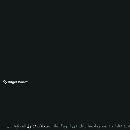
نبذة عنا
رائجة
المعلومات
ما رأيك في اليوم؟
البيانات
سجلات تداول
المجمّع
تبادل