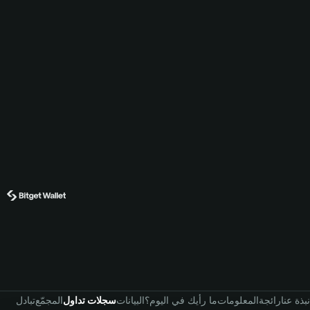
نبذة عنا
رائجة
المعلومات
ما رأيك في اليوم؟
البيانات
سجلات تداول
المجمّع
تبادل