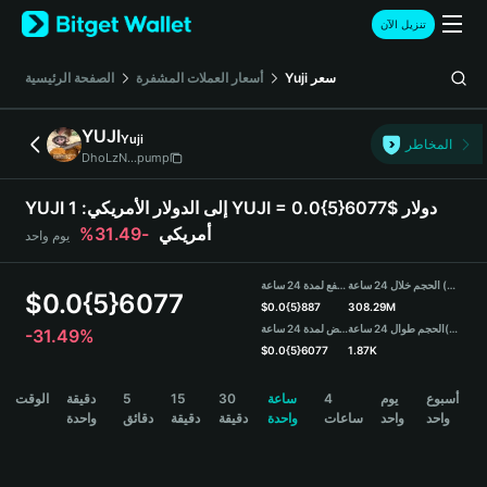
English
تنزيل الآن
日本語
Tiếng Việt
سعر
Yuji
أسعار العملات المشفرة
الصفحة الرئيسية
Русский
Español (Latinoamérica)
YUJI
Yuji
Türkçe
المخاطر
DhoLzN...pump
Italiano
Français
YUJI إلى الدولار الأمريكي:
1 YUJI = 0.0{5}6077$ دولار
Deutsch
أمريكي
-31.49%
يوم واحد
简体中文
繁體中文
الحجم خلال 24 ساعة (YUJI)
مرتفع لمدة 24 ساعة
Português (Portugal)
$
0.0{5}6077
$
0.0{5}887
308.29M
Bahasa Indonesia
(USDT)
الحجم طوال 24 ساعة
منخفض لمدة 24 ساعة
-31.49%
ภาษาไทย
$
0.0{5}6077
1.87K
हिन्दी
YUJI Price Chart
أسبوع
يوم
4
ساعة
30
15
5
دقيقة
الوقت
বাংলা
واحد
واحد
ساعات
واحدة
دقيقة
دقيقة
دقائق
واحدة
Español
Português (Brasil)
Español (Argentina)