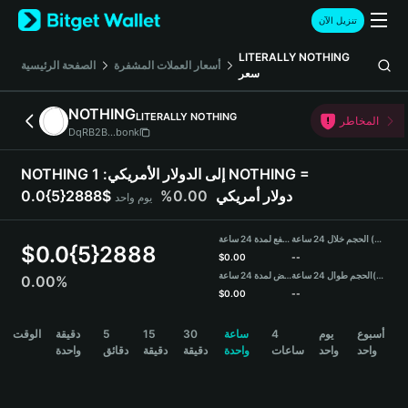
English
تنزيل الآن
日本語
Tiếng Việt
LITERALLY NOTHING
أسعار العملات المشفرة
الصفحة الرئيسية
سعر
Русский
Español (Latinoamérica)
NOTHING
LITERALLY NOTHING
Türkçe
المخاطر
DqRB2B...bonk
Italiano
Français
NOTHING إلى الدولار الأمريكي:
1 NOTHING =
Deutsch
0.0{5}2888$ دولار أمريكي
0.00%
يوم واحد
简体中文
繁體中文
الحجم خلال 24 ساعة (NOTHING)
مرتفع لمدة 24 ساعة
Português (Portugal)
$
0.0{5}2888
$
0.00
--
Bahasa Indonesia
(USDT)
الحجم طوال 24 ساعة
منخفض لمدة 24 ساعة
0.00%
ภาษาไทย
$
0.00
--
हिन्दी
NOTHING Price Chart
أسبوع
يوم
4
ساعة
30
15
5
دقيقة
الوقت
বাংলা
واحد
واحد
ساعات
واحدة
دقيقة
دقيقة
دقائق
واحدة
Español
Português (Brasil)
Español (Argentina)