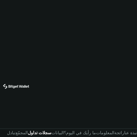
نبذة عنا
رائجة
المعلومات
ما رأيك في اليوم؟
البيانات
سجلات تداول
المجمّع
تبادل