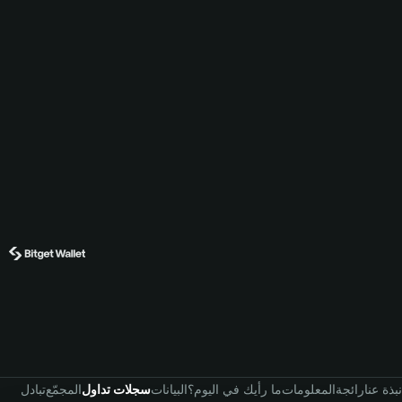
نبذة عنا
رائجة
المعلومات
ما رأيك في اليوم؟
البيانات
سجلات تداول
المجمّع
تبادل