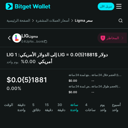
English
تنزيل الآن
日本語
Tiếng Việt
سعر
Ligma
أسعار العملات المشفرة
الصفحة الرئيسية
Русский
Español (Latinoamérica)
LIG
Ligma
Türkçe
المخاطر
E4UpNx...bonk
Italiano
Français
LIG إلى الدولار الأمريكي:
1 LIG = 0.0{5}1881$ دولار
Deutsch
أمريكي
0.00%
يوم واحد
简体中文
繁體中文
الحجم خلال 24 ساعة (LIG)
مرتفع لمدة 24 ساعة
Português (Portugal)
$
0.0{5}1881
$
0.00
--
Bahasa Indonesia
(USDT)
الحجم طوال 24 ساعة
منخفض لمدة 24 ساعة
0.00%
ภาษาไทย
$
0.00
--
हिन्दी
LIG Price Chart
أسبوع
يوم
4
ساعة
30
15
5
دقيقة
الوقت
বাংলা
واحد
واحد
ساعات
واحدة
دقيقة
دقيقة
دقائق
واحدة
Español
Português (Brasil)
Español (Argentina)