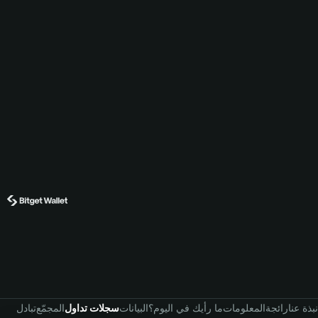
نبذة عنا
رائجة
المعلومات
ما رأيك في اليوم؟
البيانات
سجلات تداول
المجمّع
تبادل