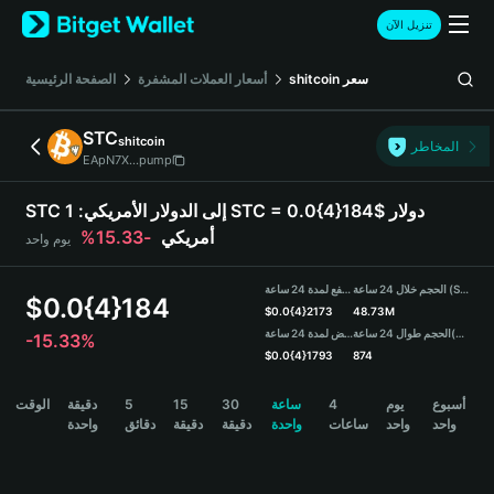
English
تنزيل الآن
日本語
Tiếng Việt
سعر
shitcoin
أسعار العملات المشفرة
الصفحة الرئيسية
Русский
Español (Latinoamérica)
STC
shitcoin
Türkçe
المخاطر
EApN7X...pump
Italiano
Français
STC إلى الدولار الأمريكي:
1 STC = 0.0{4}184$ دولار
Deutsch
أمريكي
-15.33%
يوم واحد
简体中文
繁體中文
الحجم خلال 24 ساعة (STC)
مرتفع لمدة 24 ساعة
Português (Portugal)
$
0.0{4}184
$
0.0{4}2173
48.73M
Bahasa Indonesia
(USDT)
الحجم طوال 24 ساعة
منخفض لمدة 24 ساعة
-15.33%
ภาษาไทย
$
0.0{4}1793
874
हिन्दी
STC Price Chart
أسبوع
يوم
4
ساعة
30
15
5
دقيقة
الوقت
বাংলা
واحد
واحد
ساعات
واحدة
دقيقة
دقيقة
دقائق
واحدة
Español
Português (Brasil)
Español (Argentina)