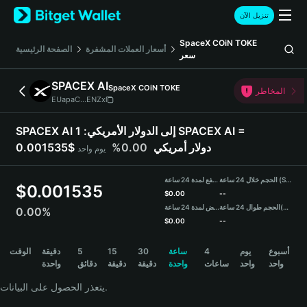
English
تنزيل الآن
日本語
Tiếng Việt
SpaceX COiN TOKE
أسعار العملات المشفرة
الصفحة الرئيسية
سعر
Русский
Español (Latinoamérica)
SPACEX AI
SpaceX COiN TOKE
Türkçe
المخاطر
EUapaC...ENZx
Italiano
Français
1 SPACEX AI =
SPACEX AI إلى الدولار الأمريكي:
Deutsch
0.00%
0.001535$ دولار أمريكي
يوم واحد
简体中文
繁體中文
الحجم خلال 24 ساعة (SPACEX AI)
مرتفع لمدة 24 ساعة
Português (Portugal)
$
0.001535
$
0.00
--
Bahasa Indonesia
منخفض لمدة 24 ساعة
الحجم طوال 24 ساعة
(USDT)
0.00%
ภาษาไทย
$
0.00
--
हिन्दी
SPACEX AI Price Chart
الوقت
دقيقة
5
15
30
ساعة
4
يوم
أسبوع
বাংলা
واحد
واحد
ساعات
واحدة
دقيقة
دقيقة
دقائق
واحدة
Español
Português (Brasil)
يتعذر الحصول على البيانات.
Español (Argentina)