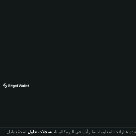
نبذة عنا
رائجة
المعلومات
ما رأيك في اليوم؟
البيانات
سجلات تداول
المجمّع
تبادل