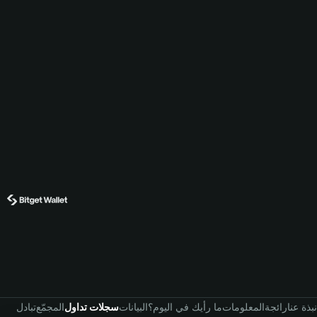
نبذة عنا
رائجة
المعلومات
ما رأيك في اليوم؟
البيانات
سجلات تداول
المجمّع
تبادل