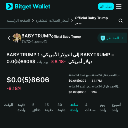
English
تنزيل الآن
日本語
Tiếng Việt
Official Baby Trump
أسعار العملات المشفرة
الصفحة الرئيسية
سعر
Русский
Español (Latinoamérica)
BABYTRUMP
Official Baby Trump
Türkçe
المخاطر
EW7Zvf...pump
Italiano
Français
BABYTRUMP إلى الدولار الأمريكي:
1 BABYTRUMP =
Deutsch
0.0{5}8606$ دولار أمريكي
-8.18%
يوم واحد
简体中文
繁體中文
الحجم خلال 24 ساعة (BABYTRUMP)
مرتفع لمدة 24 ساعة
Português (Portugal)
$
0.0{5}8606
$
0.0{5}9373
34.17M
Bahasa Indonesia
(USDT)
الحجم طوال 24 ساعة
منخفض لمدة 24 ساعة
-8.18%
ภาษาไทย
$
0.0{5}8606
294
हिन्दी
BABYTRUMP Price Chart
أسبوع
يوم
4
ساعة
30
15
5
دقيقة
الوقت
বাংলা
واحد
واحد
ساعات
واحدة
دقيقة
دقيقة
دقائق
واحدة
Español
Português (Brasil)
Español (Argentina)