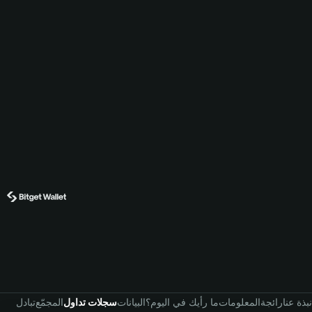
نبذة عنا
رائجة
المعلومات
ما رأيك في اليوم؟
البيانات
سجلات تداول
المجمّع
تبادل