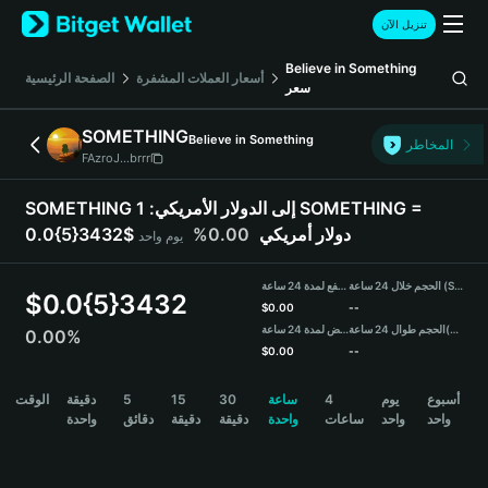
English
تنزيل الآن
日本語
Tiếng Việt
Believe in Something
أسعار العملات المشفرة
الصفحة الرئيسية
سعر
Русский
Español (Latinoamérica)
SOMETHING
Believe in Something
Türkçe
المخاطر
FAzroJ...brrr
Italiano
Français
1 SOMETHING =
SOMETHING إلى الدولار الأمريكي:
Deutsch
0.00%
0.0{5}3432$ دولار أمريكي
يوم واحد
简体中文
繁體中文
الحجم خلال 24 ساعة (SOMETHING)
مرتفع لمدة 24 ساعة
Português (Portugal)
$
0.0{5}3432
$
0.00
--
Bahasa Indonesia
منخفض لمدة 24 ساعة
الحجم طوال 24 ساعة
(USDT)
0.00%
ภาษาไทย
$
0.00
--
हिन्दी
SOMETHING Price Chart
الوقت
دقيقة
5
15
30
ساعة
4
يوم
أسبوع
বাংলা
واحد
واحد
ساعات
واحدة
دقيقة
دقيقة
دقائق
واحدة
Español
Português (Brasil)
Español (Argentina)