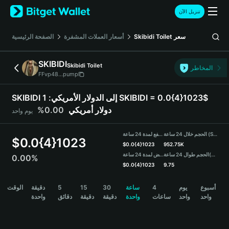
English
تنزيل الآن
日本語
Tiếng Việt
سعر
Skibidi Toilet
أسعار العملات المشفرة
الصفحة الرئيسية
Русский
Español (Latinoamérica)
SKIBIDI
Skibidi Toilet
Türkçe
المخاطر
FFvp48...pump
Italiano
Français
SKIBIDI إلى الدولار الأمريكي:
1 SKIBIDI = 0.0{4}1023$
Deutsch
دولار أمريكي
0.00%
يوم واحد
简体中文
繁體中文
الحجم خلال 24 ساعة (SKIBIDI)
مرتفع لمدة 24 ساعة
Português (Portugal)
$
0.0{4}1023
$
0.0{4}1023
952.75K
Bahasa Indonesia
(USDT)
الحجم طوال 24 ساعة
منخفض لمدة 24 ساعة
0.00%
ภาษาไทย
$
0.0{4}1023
9.75
हिन्दी
SKIBIDI Price Chart
أسبوع
يوم
4
ساعة
30
15
5
دقيقة
الوقت
বাংলা
واحد
واحد
ساعات
واحدة
دقيقة
دقيقة
دقائق
واحدة
Español
Português (Brasil)
Español (Argentina)