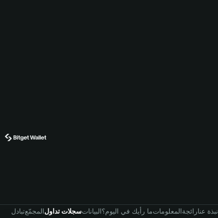
نبذة عنا
رائجة
المعلومات
ما رأيك في اليوم؟
البيانات
سجلات تداول
المجمّع
تبادل