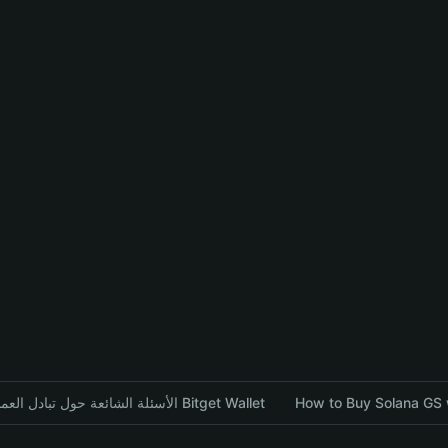
How to Buy Solana GS w
الأسئلة الشائعة حول تبادل العملات المشفرة باستخدام محفظة Bitget Wallet