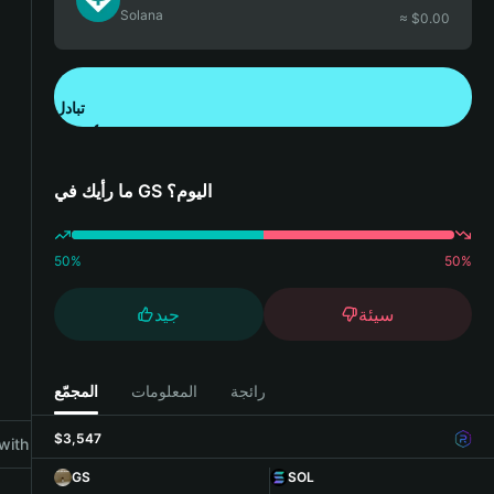
Solana
≈ $
0.00
تبادل
تنزيل تطبيق محفظة Bitget
ما رأيك في GS اليوم؟
50
%
50
%
سيئة
جيد
رائجة
المعلومات
المجمّع
$3,547
ith Bitget Wallet
GS
SOL