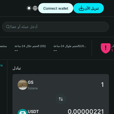
تنزيل الآن
Connect wallet
ر
(USDT)
الحجم طوال 24 ساعة
الحجم خلال 24 ساعة (GS)
منخفض لم
--
--
1
ro
تبادل
GS
Solana
0.00000221
USDT