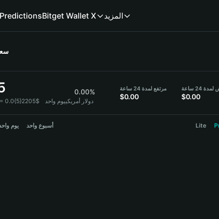
المزيد
Bitget Wallet X
Predictions
سع
5
دة 24 ساعة
مرتفع لمدة 24 ساعة
0.00%
$0.00
$0.00
1 GS = 0.0{5}2205$ دولار أمريكي
يوم واحد
P
Lite
أسبوع واحد
يوم واحد