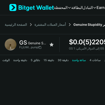
English
Earn
التبادل
البطاقة
المحفظة
日本語
Tiếng Việt
Русский
ر
Genuine Stupidity
أسعار العملات المشفرة
الصفحة الرئيسية
Español (Latinoamérica)
Türkçe
Italiano
$
0.0{5}220
GS
Français
Genuine Stupidity
Deutsch
FLjUWt...pump
GS إلى الدولار الأمريكي:
简体中文
GS Price Chart
繁體中文
4 ساعات
ساعة واحدة
30 دقيقة
15 دقيقة
5 دقائق
دقيقة واحدة
الوقت
Português (Portugal)
Bahasa Indonesia
ภาษาไทย
हिन्दी
বাংলা
Español
Português (Brasil)
Español (Argentina)