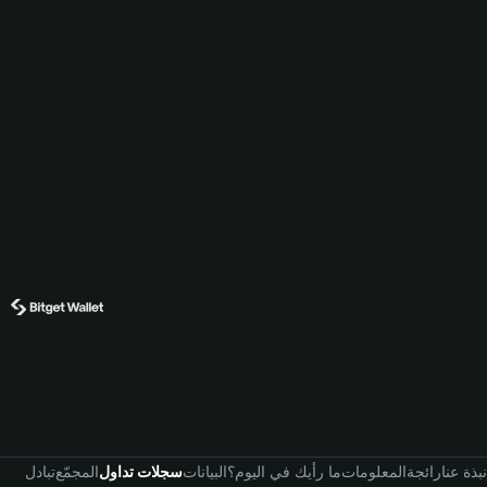
نبذة عنا
رائجة
المعلومات
ما رأيك في اليوم؟
البيانات
سجلات تداول
المجمّع
تبادل