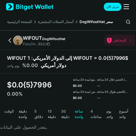
English
تنزيل الآن
日本語
Tiếng Việt
سعر
DogWifoutHat
أسعار العملات المشفرة
الصفحة الرئيسية
Русский
Español (Latinoamérica)
WIFOUT
DogWifoutHat
Türkçe
المخاطر
FUxu7m...BS2L
Italiano
Français
WIFOUT إلى الدولار الأمريكي:
1 WIFOUT = 0.0{5}7996$
Deutsch
دولار أمريكي
0.00%
يوم واحد
简体中文
繁體中文
الحجم خلال 24 ساعة (WIFOUT)
مرتفع لمدة 24 ساعة
Português (Portugal)
$
0.0{5}7996
$
0.00
--
Bahasa Indonesia
(USDT)
الحجم طوال 24 ساعة
منخفض لمدة 24 ساعة
0.00%
ภาษาไทย
$
0.00
--
हिन्दी
WIFOUT Price Chart
أسبوع
يوم
4
ساعة
30
15
5
دقيقة
الوقت
বাংলা
واحد
واحد
ساعات
واحدة
دقيقة
دقيقة
دقائق
واحدة
Español
Português (Brasil)
يتعذر الحصول على البيانات.
Español (Argentina)