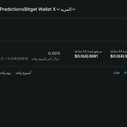
Predictions
Bitget Wallet X
المزيد
مرتفع لمدة 24 ساعة
منخف
0.00%
$0.0{4}3081
$0.0{4}
يوم واحد
1 GOLD = 0.0{4}3081$ دولار أمريكي
يوم واحد
أسبوع واحد
Lite
P