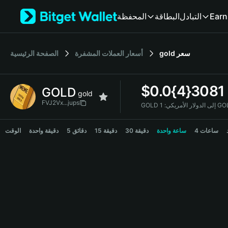
English
المحفظة
البطاقة
التبادل
Earn
日本語
Tiếng Việt
Русский
الصفحة الرئيسية
أسعار العملات المشفرة
gold
سعر
Español (Latinoamérica)
Türkçe
Italiano
$
0.0{4}3081
GOLD
Français
gold
Deutsch
FVJ2Vx...jups
GOLD إلى الدولار الأمريكي:
简体中文
GOLD Price Chart
繁體中文
الوقت
دقيقة واحدة
5 دقائق
15 دقيقة
30 دقيقة
ساعة واحدة
4 ساعات
Português (Portugal)
Bahasa Indonesia
ภาษาไทย
हिन्दी
বাংলা
Español
Português (Brasil)
Español (Argentina)