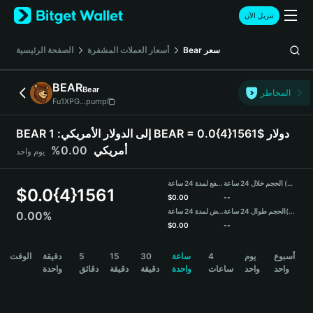
English
تنزيل الآن
日本語
Tiếng Việt
الصفحة الرئيسية
أسعار العملات المشفرة
Bear
سعر
Русский
Español (Latinoamérica)
BEAR
Bear
Türkçe
المخاطر
Fu1XPG...pump
Italiano
Français
BEAR إلى الدولار الأمريكي:
1 BEAR = 0.0{4}1561$ دولار
Deutsch
0.00%
أمريكي
يوم واحد
简体中文
繁體中文
الحجم خلال 24 ساعة (BEAR)
مرتفع لمدة 24 ساعة
Português (Portugal)
$
0.0{4}1561
$
0.00
--
Bahasa Indonesia
منخفض لمدة 24 ساعة
الحجم طوال 24 ساعة
(USDT)
0.00%
ภาษาไทย
$
0.00
--
हिन्दी
BEAR Price Chart
الوقت
دقيقة
5
15
30
ساعة
4
يوم
أسبوع
বাংলা
واحد
واحد
ساعات
واحدة
دقيقة
دقيقة
دقائق
واحدة
Español
Português (Brasil)
Español (Argentina)