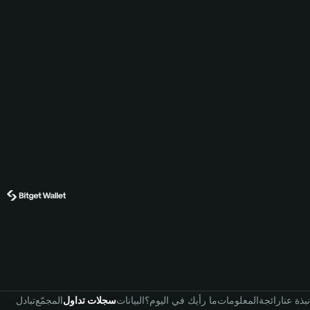
نبذة عنا
رائجة
المعلومات
ما رأيك في اليوم؟
البيانات
سجلات تداول
المجمّع
تبادل