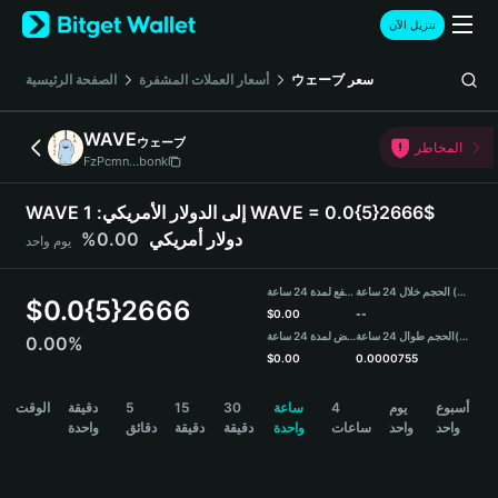
English
تنزيل الآن
日本語
Tiếng Việt
سعر
ウェーブ
أسعار العملات المشفرة
الصفحة الرئيسية
Русский
Español (Latinoamérica)
WAVE
ウェーブ
Türkçe
المخاطر
FzPcmn...bonk
Italiano
Français
WAVE إلى الدولار الأمريكي:
1 WAVE = 0.0{5}2666$
Deutsch
دولار أمريكي
0.00%
يوم واحد
简体中文
繁體中文
الحجم خلال 24 ساعة (WAVE)
مرتفع لمدة 24 ساعة
Português (Portugal)
$
0.0{5}2666
$
0.00
--
Bahasa Indonesia
(USDT)
الحجم طوال 24 ساعة
منخفض لمدة 24 ساعة
0.00%
ภาษาไทย
$
0.00
0.0000755
हिन्दी
WAVE Price Chart
أسبوع
يوم
4
ساعة
30
15
5
دقيقة
الوقت
বাংলা
واحد
واحد
ساعات
واحدة
دقيقة
دقيقة
دقائق
واحدة
Español
Português (Brasil)
Español (Argentina)