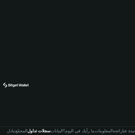
نبذة عنا
رائجة
المعلومات
ما رأيك في اليوم؟
البيانات
سجلات تداول
المجمّع
تبادل