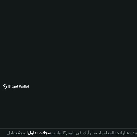
نبذة عنا
رائجة
المعلومات
ما رأيك في اليوم؟
البيانات
سجلات تداول
المجمّع
تبادل