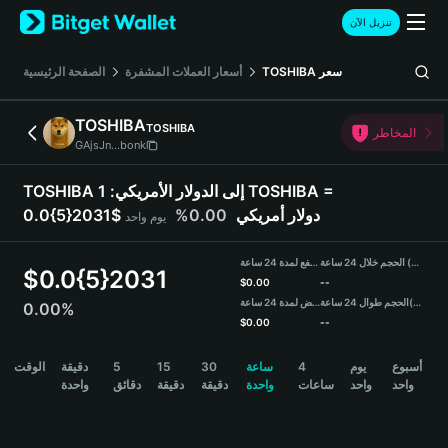
English
تنزيل الآن
日本語
Tiếng Việt
سعر
TOSHIBA
أسعار العملات المشفرة
الصفحة الرئيسية
Русский
Español (Latinoamérica)
TOSHIBA
TOSHIBA
Türkçe
المخاطر
GAjsJn...bonk
Italiano
Français
TOSHIBA إلى الدولار الأمريكي:
1 TOSHIBA =
Deutsch
0.0{5}2031$ دولار أمريكي
0.00%
يوم واحد
简体中文
繁體中文
الحجم خلال 24 ساعة (TOSHIBA)
مرتفع لمدة 24 ساعة
Português (Portugal)
$
0.0{5}2031
$
0.00
--
Bahasa Indonesia
(USDT)
الحجم طوال 24 ساعة
منخفض لمدة 24 ساعة
0.00%
ภาษาไทย
$
0.00
--
हिन्दी
TOSHIBA Price Chart
أسبوع
يوم
4
ساعة
30
15
5
دقيقة
الوقت
বাংলা
واحد
واحد
ساعات
واحدة
دقيقة
دقيقة
دقائق
واحدة
Español
Português (Brasil)
Español (Argentina)