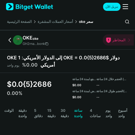
English
تنزيل الآن
日本語
Tiếng Việt
سعر
oke
أسعار العملات المشفرة
الصفحة الرئيسية
Русский
Español (Latinoamérica)
OKE
oke
Türkçe
المخاطر
GH2rna...bonk
Italiano
Français
OKE إلى الدولار الأمريكي:
1 OKE = 0.0{5}2686$ دولار
Deutsch
أمريكي
0.00%
يوم واحد
简体中文
繁體中文
الحجم خلال 24 ساعة (OKE)
مرتفع لمدة 24 ساعة
Português (Portugal)
$
0.0{5}2686
$
0.00
--
Bahasa Indonesia
(USDT)
الحجم طوال 24 ساعة
منخفض لمدة 24 ساعة
0.00%
ภาษาไทย
$
0.00
--
हिन्दी
OKE Price Chart
أسبوع
يوم
4
ساعة
30
15
5
دقيقة
الوقت
বাংলা
واحد
واحد
ساعات
واحدة
دقيقة
دقيقة
دقائق
واحدة
Español
Português (Brasil)
Español (Argentina)