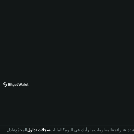
نبذة عنا
رائجة
المعلومات
ما رأيك في اليوم؟
البيانات
سجلات تداول
المجمّع
تبادل