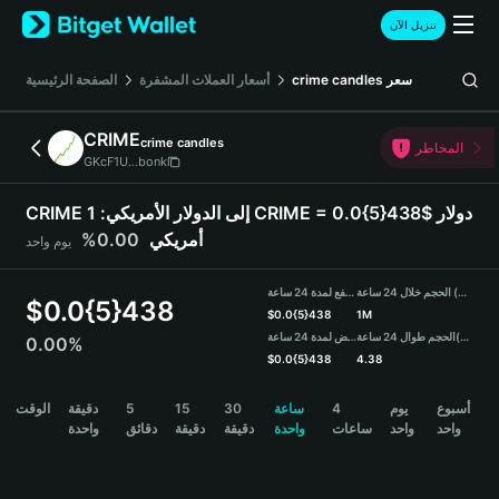
English
تنزيل الآن
日本語
Tiếng Việt
سعر
crime candles
أسعار العملات المشفرة
الصفحة الرئيسية
Русский
Español (Latinoamérica)
CRIME
crime candles
Türkçe
المخاطر
GKcF1U...bonk
Italiano
Français
CRIME إلى الدولار الأمريكي:
1 CRIME = 0.0{5}438$ دولار
Deutsch
أمريكي
0.00%
يوم واحد
简体中文
繁體中文
الحجم خلال 24 ساعة (CRIME)
مرتفع لمدة 24 ساعة
Português (Portugal)
$
0.0{5}438
$
0.0{5}438
1M
Bahasa Indonesia
(USDT)
الحجم طوال 24 ساعة
منخفض لمدة 24 ساعة
0.00%
ภาษาไทย
$
0.0{5}438
4.38
हिन्दी
CRIME Price Chart
أسبوع
يوم
4
ساعة
30
15
5
دقيقة
الوقت
বাংলা
واحد
واحد
ساعات
واحدة
دقيقة
دقيقة
دقائق
واحدة
Español
Português (Brasil)
Español (Argentina)