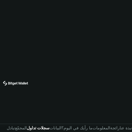
نبذة عنا
رائجة
المعلومات
ما رأيك في اليوم؟
البيانات
سجلات تداول
المجمّع
تبادل