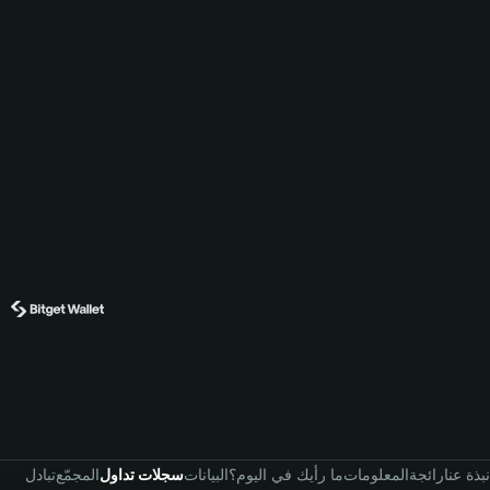
نبذة عنا
رائجة
المعلومات
ما رأيك في اليوم؟
البيانات
سجلات تداول
المجمّع
تبادل