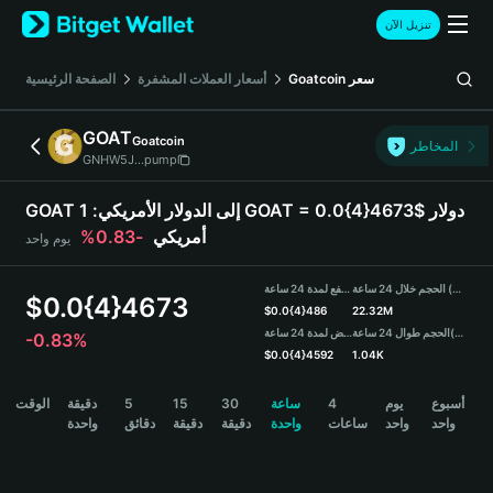
English
تنزيل الآن
日本語
Tiếng Việt
سعر
Goatcoin
أسعار العملات المشفرة
الصفحة الرئيسية
Русский
Español (Latinoamérica)
GOAT
Goatcoin
Türkçe
المخاطر
GNHW5J...pump
Italiano
Français
GOAT إلى الدولار الأمريكي:
1 GOAT = 0.0{4}4673$ دولار
Deutsch
أمريكي
-0.83%
يوم واحد
简体中文
繁體中文
الحجم خلال 24 ساعة (GOAT)
مرتفع لمدة 24 ساعة
Português (Portugal)
$
0.0{4}4673
$
0.0{4}486
22.32M
Bahasa Indonesia
(USDT)
الحجم طوال 24 ساعة
منخفض لمدة 24 ساعة
-0.83%
ภาษาไทย
$
0.0{4}4592
1.04K
हिन्दी
GOAT Price Chart
أسبوع
يوم
4
ساعة
30
15
5
دقيقة
الوقت
বাংলা
واحد
واحد
ساعات
واحدة
دقيقة
دقيقة
دقائق
واحدة
Español
Português (Brasil)
Español (Argentina)