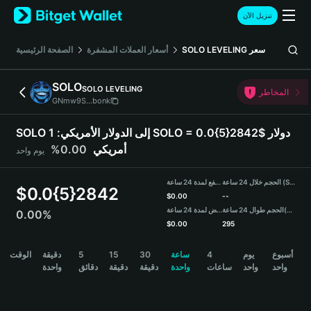
English
تنزيل الآن
日本語
Tiếng Việt
سعر
SOLO LEVELING
أسعار العملات المشفرة
الصفحة الرئيسية
Русский
Español (Latinoamérica)
SOLO
SOLO LEVELING
Türkçe
المخاطر
GNmw9S...bonk
Italiano
Français
SOLO إلى الدولار الأمريكي:
1 SOLO = 0.0{5}2842$ دولار
Deutsch
أمريكي
0.00%
يوم واحد
简体中文
繁體中文
الحجم خلال 24 ساعة (SOLO)
مرتفع لمدة 24 ساعة
Português (Portugal)
$
0.0{5}2842
$
0.00
--
Bahasa Indonesia
(USDT)
الحجم طوال 24 ساعة
منخفض لمدة 24 ساعة
0.00%
ภาษาไทย
$
0.00
295
हिन्दी
SOLO Price Chart
أسبوع
يوم
4
ساعة
30
15
5
دقيقة
الوقت
বাংলা
واحد
واحد
ساعات
واحدة
دقيقة
دقيقة
دقائق
واحدة
Español
Português (Brasil)
Español (Argentina)