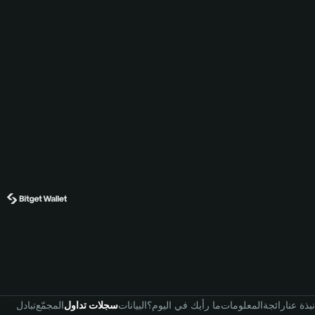
نبذة عنا
رائجة
المعلومات
ما رأيك في اليوم؟
البيانات
سجلات تداول
المجمّع
تبادل