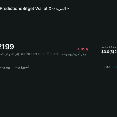
Predictions
Bitget Wallet X
المزيد
2199
2 ساعة
-4.89%
$0.0{5}2
1 GOONCOIN = 0.0{5}2199$ دولار أمريكي
يوم واحد
 إلى الدولار الأمريكي:
يوم واحد
أسبوع واحد
Lite
P