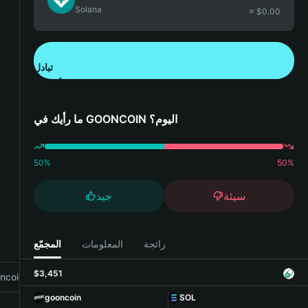
Solana
≈ $
0.00
تبادل
تنزيل تطبيق محفظة Bitget
ما رأيك في GOONCOIN اليوم؟
50
%
50
%
سيئة
جيد
رائجة
المعلومات
المجمّع
$3,451
coin with Bitget Wallet
gooncoin
SOL