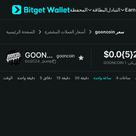
English
المحفظة
البطاقة
التبادل
Earn
日本語
Tiếng Việt
Русский
الصفحة الرئيسية
أسعار العملات المشفرة
gooncoin
سعر
Español (Latinoamérica)
Türkçe
Italiano
$
0.0{5}
GOONCOIN
Français
gooncoin
Deutsch
GcSCZ4...pump
GOONCOIN
简体中文
GOONCOIN Price Chart
繁體中文
4 ساعات
ساعة واحدة
30 دقيقة
15 دقيقة
5 دقائق
دقيقة واحدة
الوقت
Português (Portugal)
Bahasa Indonesia
ภาษาไทย
हिन्दी
বাংলা
Español
Português (Brasil)
Español (Argentina)