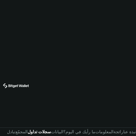
نبذة عنا
رائجة
المعلومات
ما رأيك في اليوم؟
البيانات
سجلات تداول
المجمّع
تبادل