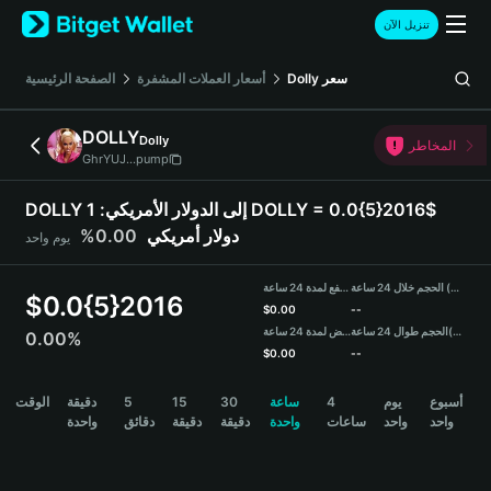
English
تنزيل الآن
日本語
Tiếng Việt
سعر
Dolly
أسعار العملات المشفرة
الصفحة الرئيسية
Русский
Español (Latinoamérica)
DOLLY
Dolly
Türkçe
المخاطر
GhrYUJ...pump
Italiano
Français
DOLLY إلى الدولار الأمريكي:
1 DOLLY = 0.0{5}2016$
Deutsch
دولار أمريكي
0.00%
يوم واحد
简体中文
繁體中文
الحجم خلال 24 ساعة (DOLLY)
مرتفع لمدة 24 ساعة
Português (Portugal)
$
0.0{5}2016
$
0.00
--
Bahasa Indonesia
(USDT)
الحجم طوال 24 ساعة
منخفض لمدة 24 ساعة
0.00%
ภาษาไทย
$
0.00
--
हिन्दी
DOLLY Price Chart
أسبوع
يوم
4
ساعة
30
15
5
دقيقة
الوقت
বাংলা
واحد
واحد
ساعات
واحدة
دقيقة
دقيقة
دقائق
واحدة
Español
Português (Brasil)
Español (Argentina)