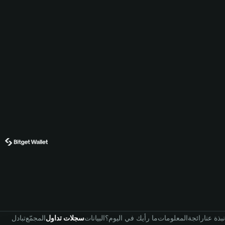
نبذة عنا
رائجة
المعلومات
ما رأيك في اليوم؟
البيانات
سجلات تداول
المجمّع
تبادل