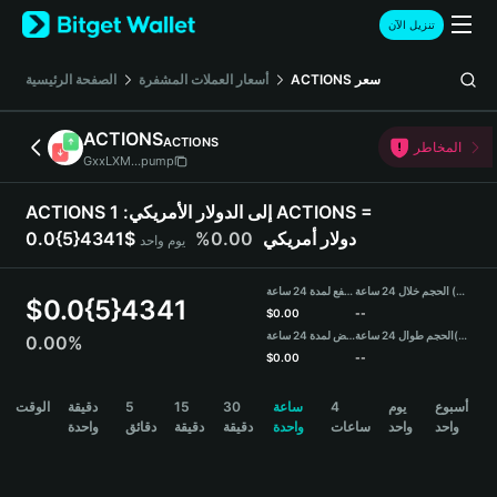
English
تنزيل الآن
日本語
Tiếng Việt
سعر
ACTIONS
أسعار العملات المشفرة
الصفحة الرئيسية
Русский
Español (Latinoamérica)
ACTIONS
ACTIONS
Türkçe
المخاطر
GxxLXM...pump
Italiano
Français
ACTIONS إلى الدولار الأمريكي:
1 ACTIONS =
Deutsch
0.0{5}4341$ دولار أمريكي
0.00%
يوم واحد
简体中文
繁體中文
الحجم خلال 24 ساعة (ACTIONS)
مرتفع لمدة 24 ساعة
Português (Portugal)
$
0.0{5}4341
$
0.00
--
Bahasa Indonesia
(USDT)
الحجم طوال 24 ساعة
منخفض لمدة 24 ساعة
0.00%
ภาษาไทย
$
0.00
--
हिन्दी
ACTIONS Price Chart
أسبوع
يوم
4
ساعة
30
15
5
دقيقة
الوقت
বাংলা
واحد
واحد
ساعات
واحدة
دقيقة
دقيقة
دقائق
واحدة
Español
Português (Brasil)
Español (Argentina)