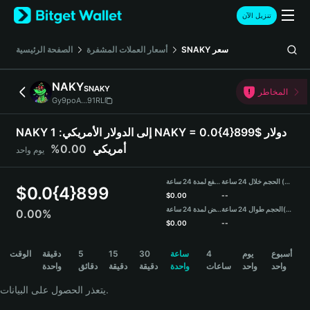
English
تنزيل الآن
日本語
Tiếng Việt
الصفحة الرئيسية
أسعار العملات المشفرة
SNAKY
سعر
Русский
Español (Latinoamérica)
NAKY
SNAKY
Türkçe
المخاطر
Gy9poA...91RL
Italiano
Français
NAKY إلى الدولار الأمريكي:
1 NAKY = 0.0{4}899$ دولار
Deutsch
0.00%
أمريكي
يوم واحد
简体中文
繁體中文
الحجم خلال 24 ساعة (NAKY)
مرتفع لمدة 24 ساعة
Português (Portugal)
$
0.0{4}899
$
0.00
--
Bahasa Indonesia
منخفض لمدة 24 ساعة
الحجم طوال 24 ساعة
(USDT)
0.00%
ภาษาไทย
$
0.00
--
हिन्दी
NAKY Price Chart
الوقت
دقيقة
5
15
30
ساعة
4
يوم
أسبوع
বাংলা
واحد
واحد
ساعات
واحدة
دقيقة
دقيقة
دقائق
واحدة
Español
Português (Brasil)
يتعذر الحصول على البيانات.
Español (Argentina)