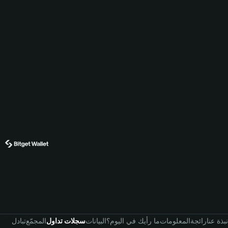
نبذة عنا
رائجة
المعلومات
ما رأيك في اليوم؟
البيانات
سجلات تداول
المجمّع
تبادل