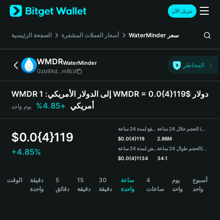
English
تنزيل الآن
日本語
Tiếng Việt
سعر
WaterMinder
أسعار العملات المشفرة
الصفحة الرئيسية
Русский
Español (Latinoamérica)
WMDR
WaterMinder
Türkçe
المخاطر
Gzb9Xd...mBLV
Italiano
Français
WMDR إلى الدولار الأمريكي:
1 WMDR = 0.0{4}119$ دولار
Deutsch
أمريكي
+4.85%
يوم واحد
简体中文
繁體中文
الحجم خلال 24 ساعة (WMDR)
مرتفع لمدة 24 ساعة
Português (Portugal)
$
0.0{4}119
$
0.0{4}119
2.86M
Bahasa Indonesia
(USDT)
الحجم طوال 24 ساعة
منخفض لمدة 24 ساعة
+4.85%
ภาษาไทย
$
0.0{4}1134
34.1
हिन्दी
WMDR Price Chart
أسبوع
يوم
4
ساعة
30
15
5
دقيقة
الوقت
বাংলা
واحد
واحد
ساعات
واحدة
دقيقة
دقيقة
دقائق
واحدة
Español
Português (Brasil)
Español (Argentina)