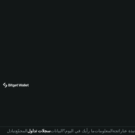
نبذة عنا
رائجة
المعلومات
ما رأيك في اليوم؟
البيانات
سجلات تداول
المجمّع
تبادل