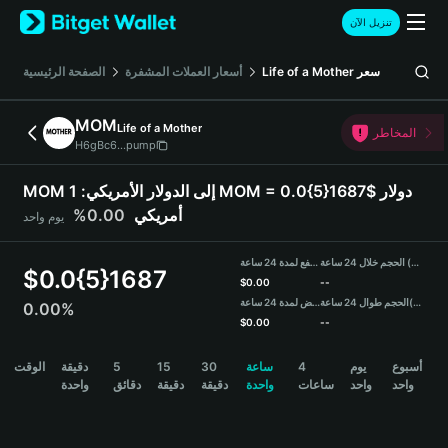
English
تنزيل الآن
日本語
Tiếng Việt
الصفحة الرئيسية
أسعار العملات المشفرة
Life of a Mother
سعر
Русский
Español (Latinoamérica)
MOM
Life of a Mother
Türkçe
المخاطر
H6gBc6...pump
Italiano
Français
MOM إلى الدولار الأمريكي:
1 MOM = 0.0{5}1687$ دولار
Deutsch
0.00%
أمريكي
يوم واحد
简体中文
繁體中文
الحجم خلال 24 ساعة (MOM)
مرتفع لمدة 24 ساعة
Português (Portugal)
$
0.0{5}1687
$
0.00
--
Bahasa Indonesia
منخفض لمدة 24 ساعة
الحجم طوال 24 ساعة
(USDT)
0.00%
ภาษาไทย
$
0.00
--
हिन्दी
MOM Price Chart
الوقت
دقيقة
5
15
30
ساعة
4
يوم
أسبوع
বাংলা
واحد
واحد
ساعات
واحدة
دقيقة
دقيقة
دقائق
واحدة
Español
Português (Brasil)
Español (Argentina)