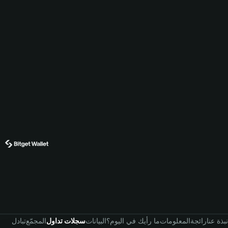
نبذة عنا
رائجة
المعلومات
ما رأيك في اليوم؟
البيانات
سجلات تداول
المجمّع
تبادل