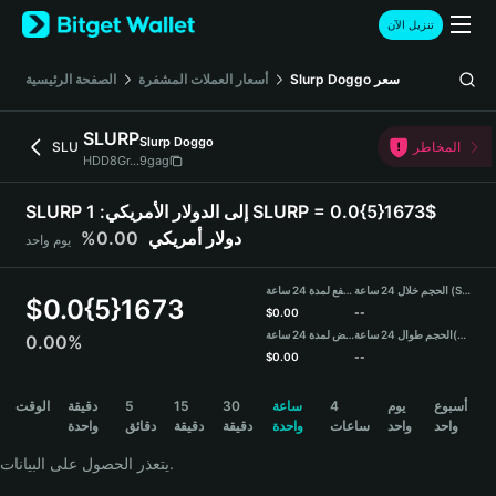
English
تنزيل الآن
日本語
Tiếng Việt
سعر
Slurp Doggo
أسعار العملات المشفرة
الصفحة الرئيسية
Русский
Español (Latinoamérica)
SLURP
Slurp Doggo
Türkçe
المخاطر
SLU
HDD8Gr...9gag
Italiano
Français
SLURP إلى الدولار الأمريكي:
1 SLURP = 0.0{5}1673$
Deutsch
دولار أمريكي
0.00%
يوم واحد
简体中文
繁體中文
الحجم خلال 24 ساعة (SLURP)
مرتفع لمدة 24 ساعة
Português (Portugal)
$
0.0{5}1673
$
0.00
--
Bahasa Indonesia
(USDT)
الحجم طوال 24 ساعة
منخفض لمدة 24 ساعة
0.00%
ภาษาไทย
$
0.00
--
हिन्दी
SLURP Price Chart
أسبوع
يوم
4
ساعة
30
15
5
دقيقة
الوقت
বাংলা
واحد
واحد
ساعات
واحدة
دقيقة
دقيقة
دقائق
واحدة
Español
Português (Brasil)
يتعذر الحصول على البيانات.
Español (Argentina)