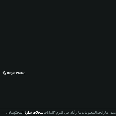
نبذة عنا
رائجة
المعلومات
ما رأيك في اليوم؟
البيانات
سجلات تداول
المجمّع
تبادل