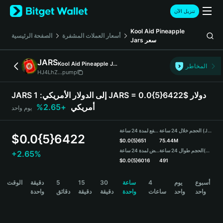
English
تنزيل الآن
日本語
Tiếng Việt
Kool Aid Pineapple
أسعار العملات المشفرة
الصفحة الرئيسية
سعر
Jars
Русский
Español (Latinoamérica)
JARS
Kool Aid Pineapple Jars
Türkçe
المخاطر
HJ4LhZ...pump
Italiano
Français
JARS إلى الدولار الأمريكي:
1 JARS = 0.0{5}6422$ دولار
Deutsch
أمريكي
+2.65%
يوم واحد
简体中文
繁體中文
الحجم خلال 24 ساعة (JARS)
مرتفع لمدة 24 ساعة
Português (Portugal)
$
0.0{5}6422
$
0.0{5}651
75.44M
Bahasa Indonesia
(USDT)
الحجم طوال 24 ساعة
منخفض لمدة 24 ساعة
+2.65%
ภาษาไทย
$
0.0{5}6016
491
हिन्दी
JARS Price Chart
أسبوع
يوم
4
ساعة
30
15
5
دقيقة
الوقت
বাংলা
واحد
واحد
ساعات
واحدة
دقيقة
دقيقة
دقائق
واحدة
Español
Português (Brasil)
Español (Argentina)