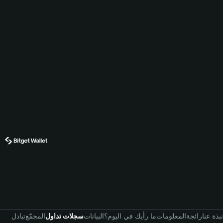
نبذة عنا
رائجة
المعلومات
ما رأيك في اليوم؟
البيانات
سجلات تداول
المجمّع
تبادل