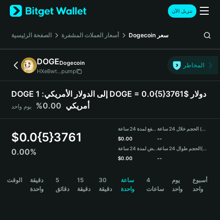
English
تنزيل الآن
日本語
Tiếng Việt
سعر
Dogecoin
أسعار العملات المشفرة
الصفحة الرئيسية
Русский
Español (Latinoamérica)
DOGE
Dogecoin
Türkçe
المخاطر
HXeBwt...pump
Italiano
Français
DOGE إلى الدولار الأمريكي:
1 DOGE = 0.0{5}3761$ دولار
Deutsch
أمريكي
0.00%
يوم واحد
简体中文
繁體中文
الحجم خلال 24 ساعة (DOGE)
مرتفع لمدة 24 ساعة
Português (Portugal)
$
0.0{5}3761
$
0.00
--
Bahasa Indonesia
(USDT)
الحجم طوال 24 ساعة
منخفض لمدة 24 ساعة
0.00%
ภาษาไทย
$
0.00
--
हिन्दी
DOGE Price Chart
أسبوع
يوم
4
ساعة
30
15
5
دقيقة
الوقت
বাংলা
واحد
واحد
ساعات
واحدة
دقيقة
دقيقة
دقائق
واحدة
Español
Português (Brasil)
Español (Argentina)