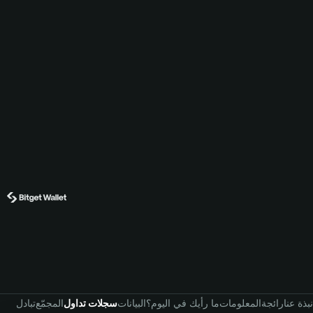
نبذة عنا
رائجة
المعلومات
ما رأيك في اليوم؟
البيانات
سجلات تداول
المجمّع
تبادل