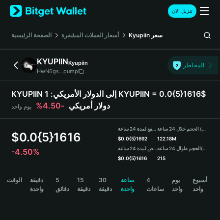
English
تنزيل الآن
日本語
Tiếng Việt
سعر
Kyupiin
أسعار العملات المشفرة
الصفحة الرئيسية
Русский
Español (Latinoamérica)
KYUPIIN
Kyupiin
Türkçe
المخاطر
HwN6gs...pump
Italiano
Français
KYUPIIN إلى الدولار الأمريكي:
1 KYUPIIN = 0.0{5}1616$
Deutsch
دولار أمريكي
-4.50%
يوم واحد
简体中文
繁體中文
الحجم خلال 24 ساعة (KYUPIIN)
مرتفع لمدة 24 ساعة
Português (Portugal)
$
0.0{5}1616
$
0.0{5}1692
122.18M
Bahasa Indonesia
(USDT)
الحجم طوال 24 ساعة
منخفض لمدة 24 ساعة
-4.50%
ภาษาไทย
$
0.0{5}1616
215
हिन्दी
KYUPIIN Price Chart
أسبوع
يوم
4
ساعة
30
15
5
دقيقة
الوقت
বাংলা
واحد
واحد
ساعات
واحدة
دقيقة
دقيقة
دقائق
واحدة
Español
Português (Brasil)
Español (Argentina)