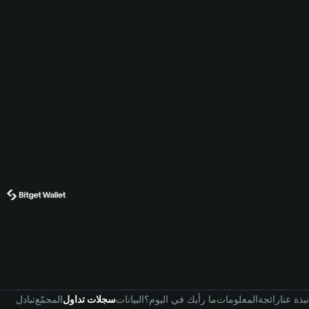
نبذة عنا
رائجة
المعلومات
ما رأيك في اليوم؟
البيانات
سجلات تداول
المجمّع
تبادل