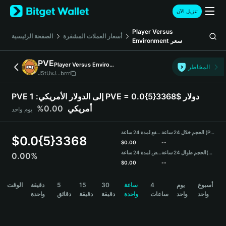
English
تنزيل الآن
日本語
Tiếng Việt
Player Versus
أسعار العملات المشفرة
الصفحة الرئيسية
Environment
سعر
Русский
Español (Latinoamérica)
PVE
Player Versus Environment
Türkçe
المخاطر
J5tUvJ...brrr
Italiano
Français
PVE إلى الدولار الأمريكي:
1 PVE = 0.0{5}3368$ دولار
Deutsch
0.00%
أمريكي
يوم واحد
简体中文
繁體中文
الحجم خلال 24 ساعة (PVE)
مرتفع لمدة 24 ساعة
Português (Portugal)
$
0.0{5}3368
$
0.00
--
Bahasa Indonesia
منخفض لمدة 24 ساعة
الحجم طوال 24 ساعة
(USDT)
0.00%
ภาษาไทย
$
0.00
--
हिन्दी
PVE Price Chart
الوقت
دقيقة
5
15
30
ساعة
4
يوم
أسبوع
বাংলা
واحد
واحد
ساعات
واحدة
دقيقة
دقيقة
دقائق
واحدة
Español
Português (Brasil)
Español (Argentina)