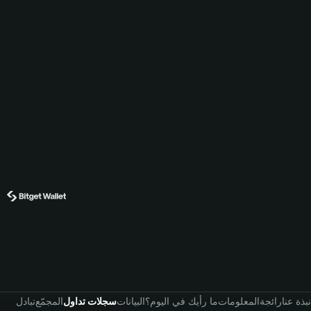
نبذة عنا
رائجة
المعلومات
ما رأيك في اليوم؟
البيانات
سجلات تداول
المجمّع
تبادل